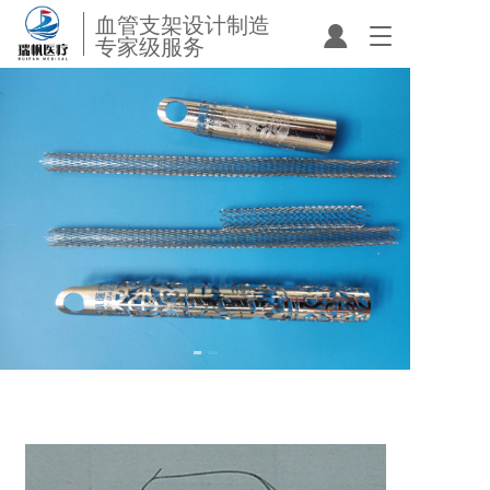
血管支架设计制造
T
专家级服务
o
g
g
l
e
n
a
v
i
g
a
t
i
o
n